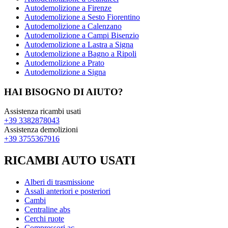
Autodemolizione a Firenze
Autodemolizione a Sesto Fiorentino
Autodemolizione a Calenzano
Autodemolizione a Campi Bisenzio
Autodemolizione a Lastra a Signa
Autodemolizione a Bagno a Ripoli
Autodemolizione a Prato
Autodemolizione a Signa
HAI BISOGNO DI AIUTO?
Assistenza ricambi usati
+39 3382878043
Assistenza demolizioni
+39 3755367916
RICAMBI AUTO USATI
Alberi di trasmissione
Assali anteriori e posteriori
Cambi
Centraline abs
Cerchi ruote
Compressori ac