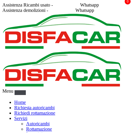
0
Assistenza Ricambi usato -
338 2878043
Whatsapp
Assistenza demolizioni -
375 5367916
Whatsapp
Menu
Home
Richiesta autoricambi
Richiedi rottamazione
Servizi
Autoricambi
Rottamazione