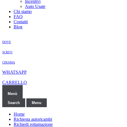
Incentivi
Auto Usate
Chi siamo
FAQ
Contatti
Blog
DOVE
SCRIVI
CHIAMA
WHATSAPP
CARRELLO
Menù
Search
Menu
Home
Richiesta autoricambi
Richiedi rottamazione