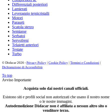
Differenziali posteriori
Lamierati
Leveraggio tergicristalli
Motori
Paraurti
Scatola sterzo
Semiasse
Serbatoi
Servofreni
Telaietti anteriori
Testate
Turbo
© Disfacar 2026 -
Privacy Policy
|
Cookie Policy
|
Termini e Condizioni
|
Dichiarazione di Accessibilità
To top
Avviso Importante
Acquista solo dai nostri canali ufficiali.
Esistono siti e profili social non autorizzati che usano il nostro nome
o le nostre immagini.
Autodemolizione Disfacar non è affiliata a nessun altro sito o
venditore terzo.