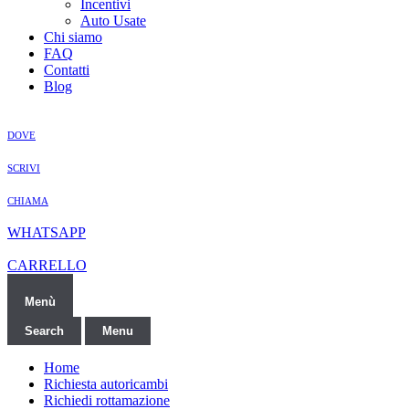
Incentivi
Auto Usate
Chi siamo
FAQ
Contatti
Blog
DOVE
SCRIVI
CHIAMA
WHATSAPP
CARRELLO
Menù
Search
Menu
Home
Richiesta autoricambi
Richiedi rottamazione