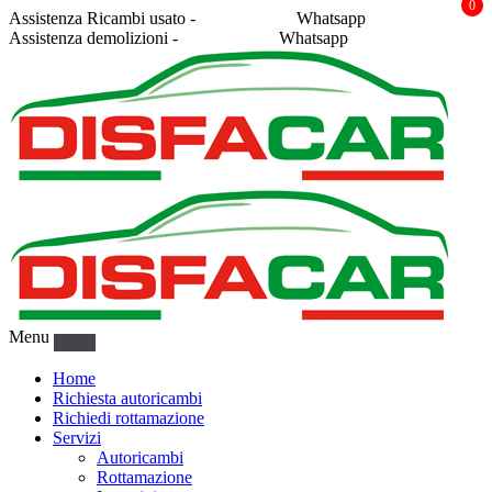
0
Assistenza Ricambi usato -
338 2878043
Whatsapp
Assistenza demolizioni -
375 5367916
Whatsapp
Menu
Home
Richiesta autoricambi
Richiedi rottamazione
Servizi
Autoricambi
Rottamazione