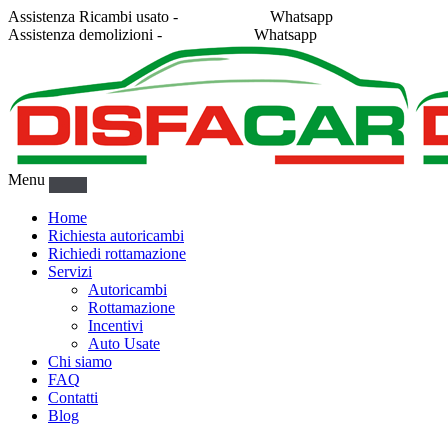
Assistenza Ricambi usato -
338 2878043
Whatsapp
Assistenza demolizioni -
375 5367916
Whatsapp
Menu
Home
Richiesta autoricambi
Richiedi rottamazione
Servizi
Autoricambi
Rottamazione
Incentivi
Auto Usate
Chi siamo
FAQ
Contatti
Blog