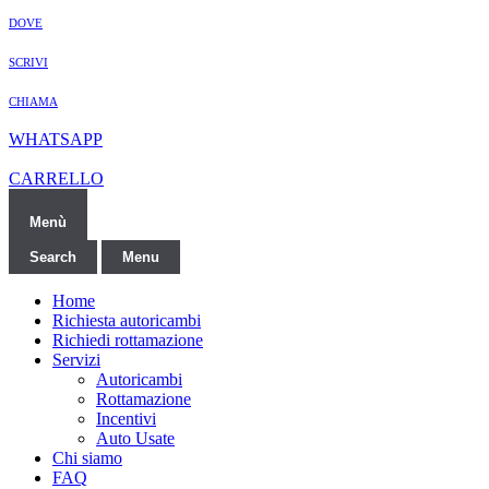
DOVE
SCRIVI
CHIAMA
WHATSAPP
CARRELLO
Menù
Search
Menu
Home
Richiesta autoricambi
Richiedi rottamazione
Servizi
Autoricambi
Rottamazione
Incentivi
Auto Usate
Chi siamo
FAQ