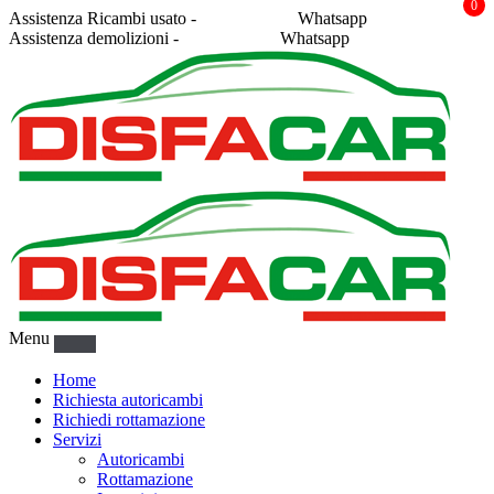
0
Assistenza Ricambi usato -
338 2878043
Whatsapp
Assistenza demolizioni -
375 5367916
Whatsapp
Menu
Home
Richiesta autoricambi
Richiedi rottamazione
Servizi
Autoricambi
Rottamazione