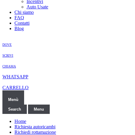
Incentivi
Auto Usate
Chi siamo
FAQ
Contatti
Blog
DOVE
SCRIVI
CHIAMA
WHATSAPP
CARRELLO
Menù
Search
Menu
Home
Richiesta autoricambi
Richiedi rottamazione