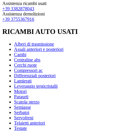
Assistenza ricambi usati
+39 3382878043
Assistenza demolizioni
+39 3755367916
RICAMBI AUTO USATI
Alberi di trasmissione
Assali anteriori e posteriori
Cambi
Centraline abs
Cerchi ruote
Compressori ac
Differenziali posteriori
Lamierati
Leveraggio tergicristalli
Motori
Paraurti
Scatola sterzo
Semiasse
Serbatoi
Servofreni
Telaietti anteriori
Testate