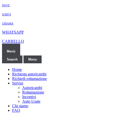
DOVE
SCRIVI
CHIAMA
WHATSAPP
CARRELLO
Menù
Search
Menu
Home
Richiesta autoricambi
Richiedi rottamazione
Servizi
Autoricambi
Rottamazione
Incentivi
Auto Usate
Chi siamo
FAQ