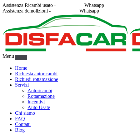
Assistenza Ricambi usato -
338 2878043
Whatsapp
Assistenza demolizioni -
375 5367916
Whatsapp
Menu
Home
Richiesta autoricambi
Richiedi rottamazione
Servizi
Autoricambi
Rottamazione
Incentivi
Auto Usate
Chi siamo
FAQ
Contatti
Blog