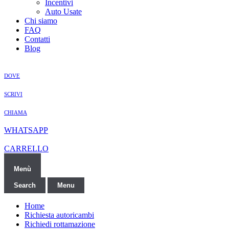
Incentivi
Auto Usate
Chi siamo
FAQ
Contatti
Blog
DOVE
SCRIVI
CHIAMA
WHATSAPP
CARRELLO
Menù
Search
Menu
Home
Richiesta autoricambi
Richiedi rottamazione