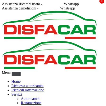
0
Assistenza Ricambi usato -
338 2878043
Whatsapp
Assistenza demolizioni -
375 5367916
Whatsapp
Menu
Home
Richiesta autoricambi
Richiedi rottamazione
Servizi
Autoricambi
Rottamazione