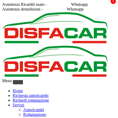
0
Assistenza Ricambi usato -
338 2878043
Whatsapp
Assistenza demolizioni -
375 5367916
Whatsapp
Menu
Home
Richiesta autoricambi
Richiedi rottamazione
Servizi
Autoricambi
Rottamazione