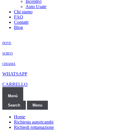
Incentivi
Auto Usate
Chi siamo
FAQ
Contatti
Blog
DOVE
SCRIVI
CHIAMA
WHATSAPP
CARRELLO
Menù
Search
Menu
Home
Richiesta autoricambi
Richiedi rottamazione