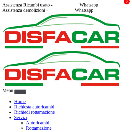
0
Assistenza Ricambi usato -
338 2878043
Whatsapp
Assistenza demolizioni -
375 5367916
Whatsapp
Menu
Home
Richiesta autoricambi
Richiedi rottamazione
Servizi
Autoricambi
Rottamazione