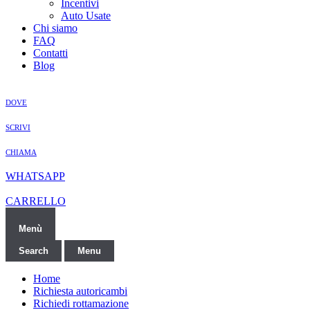
Incentivi
Auto Usate
Chi siamo
FAQ
Contatti
Blog
DOVE
SCRIVI
CHIAMA
WHATSAPP
CARRELLO
Menù
Search
Menu
Home
Richiesta autoricambi
Richiedi rottamazione