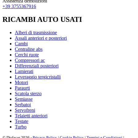
Assistenza demolizioni
+39 3755367916
RICAMBI AUTO USATI
Alberi di trasmissione
Assali anteriori e posteriori
Cambi
Centraline abs
Cerchi ruote
Compressori ac
Differenziali posteriori
Lamierati
Leveraggio tergicristalli
Motori
Paraurti
Scatola sterzo
Semiasse
Serbatoi
Servofreni
Telaietti anteriori
Testate
Turbo
© Disfacar 2026 -
Privacy Policy
|
Cookie Policy
|
Termini e Condizioni
|