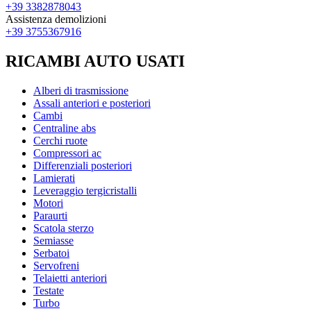
+39 3382878043
Assistenza demolizioni
+39 3755367916
RICAMBI AUTO USATI
Alberi di trasmissione
Assali anteriori e posteriori
Cambi
Centraline abs
Cerchi ruote
Compressori ac
Differenziali posteriori
Lamierati
Leveraggio tergicristalli
Motori
Paraurti
Scatola sterzo
Semiasse
Serbatoi
Servofreni
Telaietti anteriori
Testate
Turbo