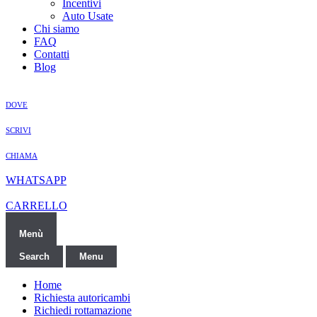
Incentivi
Auto Usate
Chi siamo
FAQ
Contatti
Blog
DOVE
SCRIVI
CHIAMA
WHATSAPP
CARRELLO
Menù
Search
Menu
Home
Richiesta autoricambi
Richiedi rottamazione