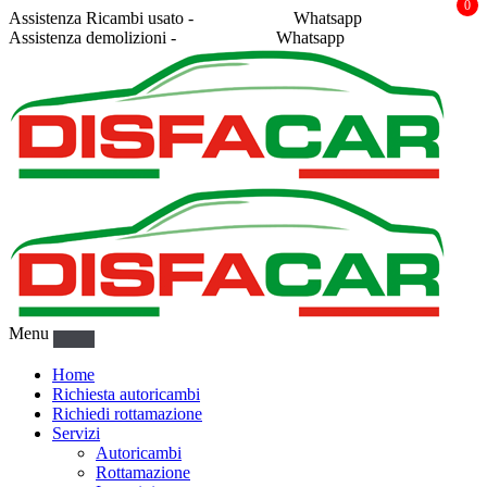
0
Assistenza Ricambi usato -
338 2878043
Whatsapp
Assistenza demolizioni -
375 5367916
Whatsapp
Menu
Home
Richiesta autoricambi
Richiedi rottamazione
Servizi
Autoricambi
Rottamazione