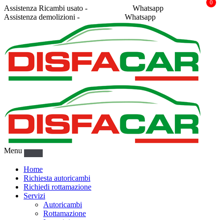
0
Assistenza Ricambi usato -
338 2878043
Whatsapp
Assistenza demolizioni -
375 5367916
Whatsapp
Menu
Home
Richiesta autoricambi
Richiedi rottamazione
Servizi
Autoricambi
Rottamazione