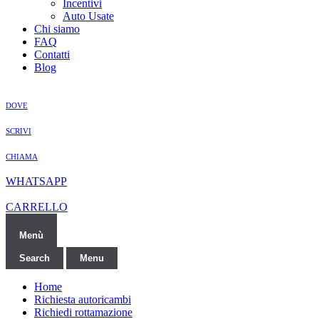
Incentivi
Auto Usate
Chi siamo
FAQ
Contatti
Blog
DOVE
SCRIVI
CHIAMA
WHATSAPP
CARRELLO
Menù
Search
Menu
Home
Richiesta autoricambi
Richiedi rottamazione