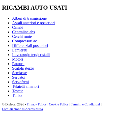
RICAMBI AUTO USATI
Alberi di trasmissione
Assali anteriori e posteriori
Cambi
Centraline abs
Cerchi ruote
Compressori ac
Differenziali posteriori
Lamierati
Leveraggio tergicristalli
Motori
Paraurti
Scatola sterzo
Semiasse
Serbatoi
Servofreni
Telaietti anteriori
Testate
Turbo
© Disfacar 2026 -
Privacy Policy
|
Cookie Policy
|
Termini e Condizioni
|
Dichiarazione di Accessibilità