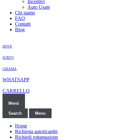
Incentivi
Auto Usate
Chi siamo
FAQ
Contatti
Blog
DOVE
SCRIVI
CHIAMA
WHATSAPP
CARRELLO
Menù
Search
Menu
Home
Richiesta autoricambi
Richiedi rottamazione