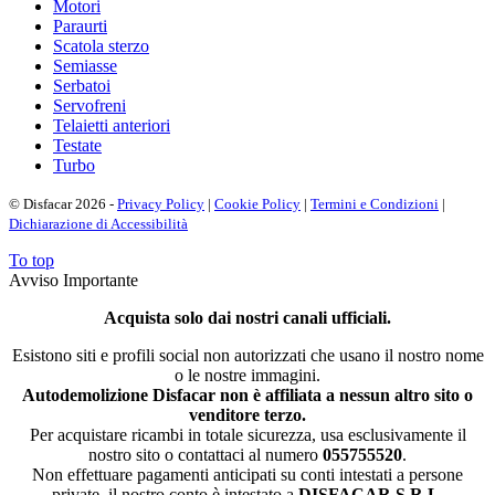
Motori
Paraurti
Scatola sterzo
Semiasse
Serbatoi
Servofreni
Telaietti anteriori
Testate
Turbo
© Disfacar 2026 -
Privacy Policy
|
Cookie Policy
|
Termini e Condizioni
|
Dichiarazione di Accessibilità
To top
Avviso Importante
Acquista solo dai nostri canali ufficiali.
Esistono siti e profili social non autorizzati che usano il nostro nome
o le nostre immagini.
Autodemolizione Disfacar non è affiliata a nessun altro sito o
venditore terzo.
Per acquistare ricambi in totale sicurezza, usa esclusivamente il
nostro sito o contattaci al numero
055755520
.
Non effettuare pagamenti anticipati su conti intestati a persone
private, il nostro conto è intestato a
DISFACAR S.R.L.