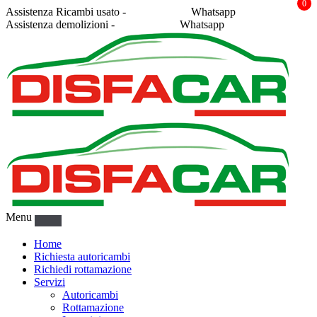
0
Assistenza Ricambi usato -
338 2878043
Whatsapp
Assistenza demolizioni -
375 5367916
Whatsapp
Menu
Home
Richiesta autoricambi
Richiedi rottamazione
Servizi
Autoricambi
Rottamazione