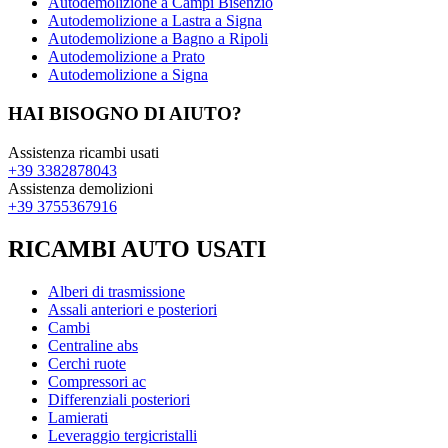
Autodemolizione a Campi Bisenzio
Autodemolizione a Lastra a Signa
Autodemolizione a Bagno a Ripoli
Autodemolizione a Prato
Autodemolizione a Signa
HAI BISOGNO DI AIUTO?
Assistenza ricambi usati
+39 3382878043
Assistenza demolizioni
+39 3755367916
RICAMBI AUTO USATI
Alberi di trasmissione
Assali anteriori e posteriori
Cambi
Centraline abs
Cerchi ruote
Compressori ac
Differenziali posteriori
Lamierati
Leveraggio tergicristalli