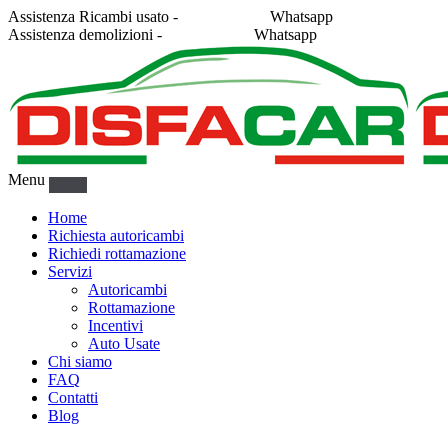
Assistenza Ricambi usato -
338 2878043
Whatsapp
Assistenza demolizioni -
375 5367916
Whatsapp
Menu
Home
Richiesta autoricambi
Richiedi rottamazione
Servizi
Autoricambi
Rottamazione
Incentivi
Auto Usate
Chi siamo
FAQ
Contatti
Blog