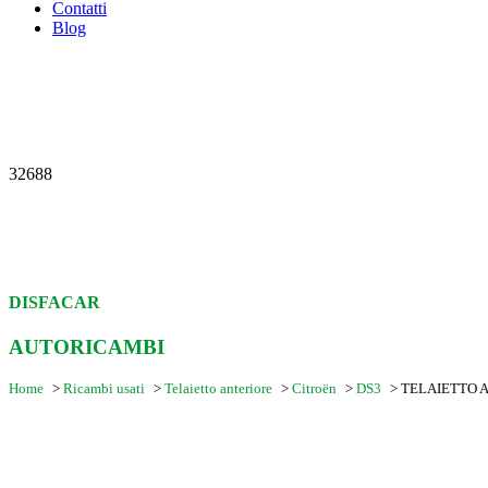
Contatti
Blog
32688
DISFACAR
AUTORICAMBI
Home
>
Ricambi usati
>
Telaietto anteriore
>
Citroën
>
DS3
>
TELAIETTO A