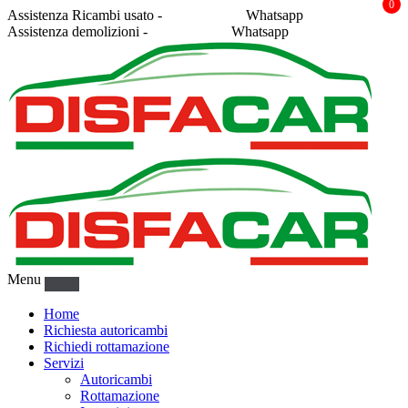
0
Assistenza Ricambi usato -
338 2878043
Whatsapp
Assistenza demolizioni -
375 5367916
Whatsapp
Menu
Home
Richiesta autoricambi
Richiedi rottamazione
Servizi
Autoricambi
Rottamazione