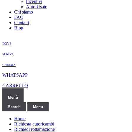
Incentivi
Auto Usate
Chi siamo
FAQ
Contatti
Blog
DOVE
SCRIVI
CHIAMA
WHATSAPP
CARRELLO
Menù
Search
Menu
Home
Richiesta autoricambi
Richiedi rottamazione