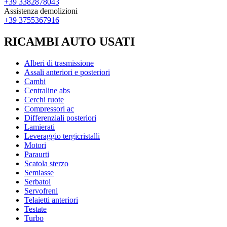
+39 3382878043
Assistenza demolizioni
+39 3755367916
RICAMBI AUTO USATI
Alberi di trasmissione
Assali anteriori e posteriori
Cambi
Centraline abs
Cerchi ruote
Compressori ac
Differenziali posteriori
Lamierati
Leveraggio tergicristalli
Motori
Paraurti
Scatola sterzo
Semiasse
Serbatoi
Servofreni
Telaietti anteriori
Testate
Turbo