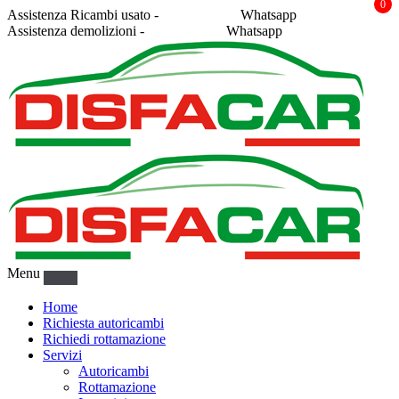
0
Assistenza Ricambi usato -
338 2878043
Whatsapp
Assistenza demolizioni -
375 5367916
Whatsapp
Menu
Home
Richiesta autoricambi
Richiedi rottamazione
Servizi
Autoricambi
Rottamazione