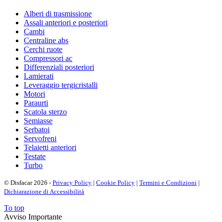
Alberi di trasmissione
Assali anteriori e posteriori
Cambi
Centraline abs
Cerchi ruote
Compressori ac
Differenziali posteriori
Lamierati
Leveraggio tergicristalli
Motori
Paraurti
Scatola sterzo
Semiasse
Serbatoi
Servofreni
Telaietti anteriori
Testate
Turbo
© Disfacar 2026 -
Privacy Policy
|
Cookie Policy
|
Termini e Condizioni
|
Dichiarazione di Accessibilità
To top
Avviso Importante