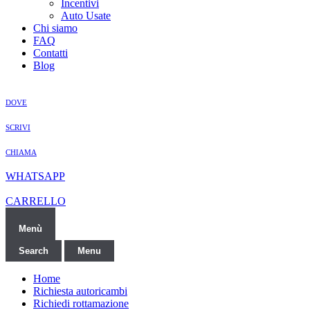
Incentivi
Auto Usate
Chi siamo
FAQ
Contatti
Blog
DOVE
SCRIVI
CHIAMA
WHATSAPP
CARRELLO
Menù
Search
Menu
Home
Richiesta autoricambi
Richiedi rottamazione