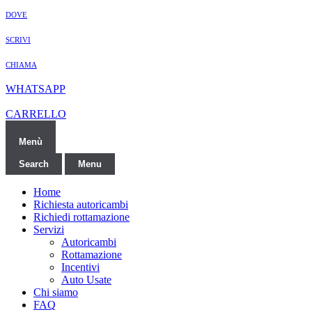
DOVE
SCRIVI
CHIAMA
WHATSAPP
CARRELLO
Menù
Search
Menu
Home
Richiesta autoricambi
Richiedi rottamazione
Servizi
Autoricambi
Rottamazione
Incentivi
Auto Usate
Chi siamo
FAQ