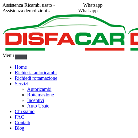
Assistenza Ricambi usato -
338 2878043
Whatsapp
Assistenza demolizioni -
375 5367916
Whatsapp
Menu
Home
Richiesta autoricambi
Richiedi rottamazione
Servizi
Autoricambi
Rottamazione
Incentivi
Auto Usate
Chi siamo
FAQ
Contatti
Blog