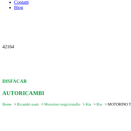
Contatti
Blog
42164
DISFACAR
AUTORICAMBI
Home
>
Ricambi usati
>
Motorino tergicristallo
>
Kia
>
Rio
>
MOTORINO TE