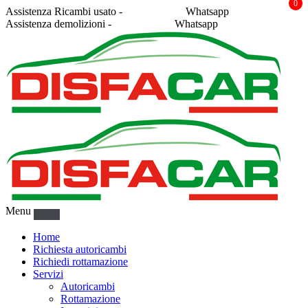
0
Assistenza Ricambi usato -
338 2878043
Whatsapp
Assistenza demolizioni -
375 5367916
Whatsapp
Menu
Home
Richiesta autoricambi
Richiedi rottamazione
Servizi
Autoricambi
Rottamazione