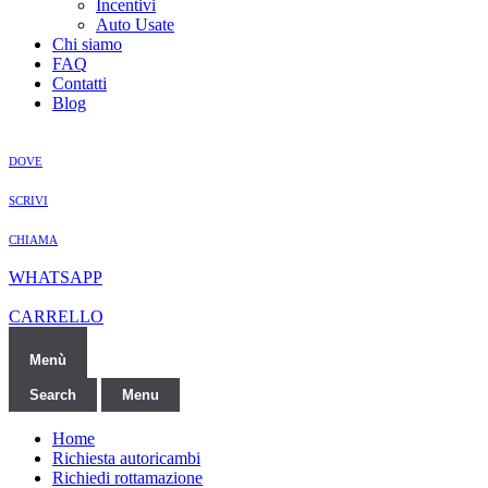
Incentivi
Auto Usate
Chi siamo
FAQ
Contatti
Blog
DOVE
SCRIVI
CHIAMA
WHATSAPP
CARRELLO
Menù
Search
Menu
Home
Richiesta autoricambi
Richiedi rottamazione