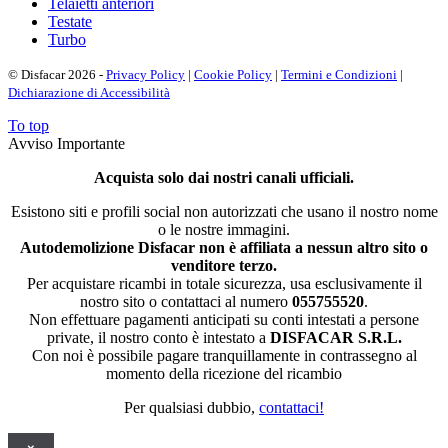
Telaietti anteriori
Testate
Turbo
© Disfacar 2026 -
Privacy Policy
|
Cookie Policy
|
Termini e Condizioni
|
Dichiarazione di Accessibilità
To top
Avviso Importante
Acquista solo dai nostri canali ufficiali.
Esistono siti e profili social non autorizzati che usano il nostro nome
o le nostre immagini.
Autodemolizione Disfacar non è affiliata a nessun altro sito o
venditore terzo.
Per acquistare ricambi in totale sicurezza, usa esclusivamente il
nostro sito o contattaci al numero
055755520
.
Non effettuare pagamenti anticipati su conti intestati a persone
private, il nostro conto è intestato a
DISFACAR S.R.L.
Con noi è possibile pagare tranquillamente in contrassegno al
momento della ricezione del ricambio
Per qualsiasi dubbio,
contattaci!