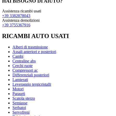
HAI BISOGNO DI AIUTO?
Assistenza ricambi usati
+39 3382878043
Assistenza demolizioni
+39 3755367916
RICAMBI AUTO USATI
Alberi di trasmissione
Assali anteriori e posteriori
Cambi
Centraline abs
Cerchi ruote
Compressori ac
Differenziali posteriori
Lamierati
Leveraggio tergicristalli
Motori
Paraurti
Scatola sterzo
Semiasse
Serbatoi
Servofreni