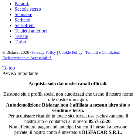
Paraurti
Scatola sterzo
Semiasse
Serbatoi
Servofreni
Telaietti anteriori
Testate
Turbo
© Disfacar 2026 -
Privacy Policy
|
Cookie Policy
|
Termini e Condizioni
|
Dichiarazione di Accessibilità
To top
Avviso Importante
Acquista solo dai nostri canali ufficiali.
Esistono siti e profili social non autorizzati che usano il nostro nome
o le nostre immagini.
Autodemolizione Disfacar non è affiliata a nessun altro sito o
venditore terzo.
Per acquistare ricambi in totale sicurezza, usa esclusivamente il
nostro sito o contattaci al numero
055755520
.
Non effettuare pagamenti anticipati su conti intestati a persone
private, il nostro conto è intestato a
DISFACAR S.R.L.