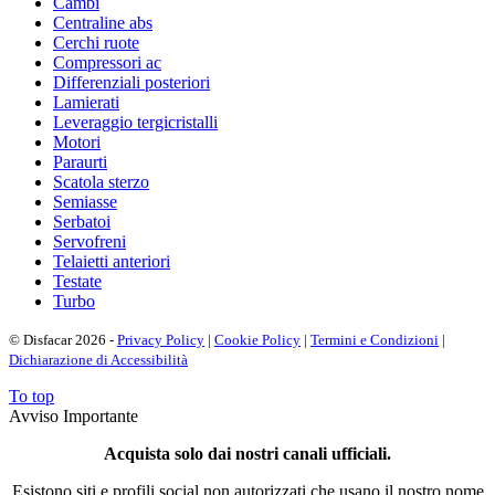
Cambi
Centraline abs
Cerchi ruote
Compressori ac
Differenziali posteriori
Lamierati
Leveraggio tergicristalli
Motori
Paraurti
Scatola sterzo
Semiasse
Serbatoi
Servofreni
Telaietti anteriori
Testate
Turbo
© Disfacar 2026 -
Privacy Policy
|
Cookie Policy
|
Termini e Condizioni
|
Dichiarazione di Accessibilità
To top
Avviso Importante
Acquista solo dai nostri canali ufficiali.
Esistono siti e profili social non autorizzati che usano il nostro nome