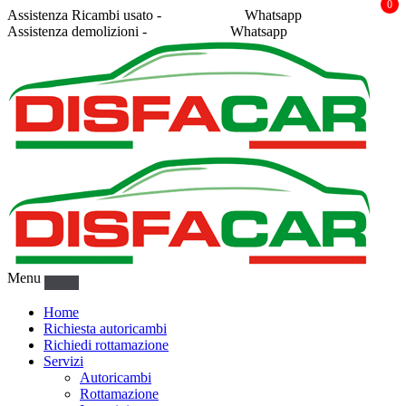
0
Assistenza Ricambi usato -
338 2878043
Whatsapp
Assistenza demolizioni -
375 5367916
Whatsapp
Menu
Home
Richiesta autoricambi
Richiedi rottamazione
Servizi
Autoricambi
Rottamazione