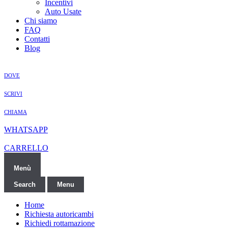
Incentivi
Auto Usate
Chi siamo
FAQ
Contatti
Blog
DOVE
SCRIVI
CHIAMA
WHATSAPP
CARRELLO
Menù
Search
Menu
Home
Richiesta autoricambi
Richiedi rottamazione