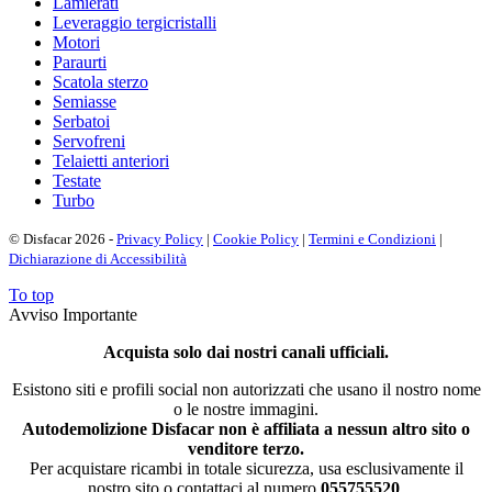
Lamierati
Leveraggio tergicristalli
Motori
Paraurti
Scatola sterzo
Semiasse
Serbatoi
Servofreni
Telaietti anteriori
Testate
Turbo
© Disfacar 2026 -
Privacy Policy
|
Cookie Policy
|
Termini e Condizioni
|
Dichiarazione di Accessibilità
To top
Avviso Importante
Acquista solo dai nostri canali ufficiali.
Esistono siti e profili social non autorizzati che usano il nostro nome
o le nostre immagini.
Autodemolizione Disfacar non è affiliata a nessun altro sito o
venditore terzo.
Per acquistare ricambi in totale sicurezza, usa esclusivamente il
nostro sito o contattaci al numero
055755520
.