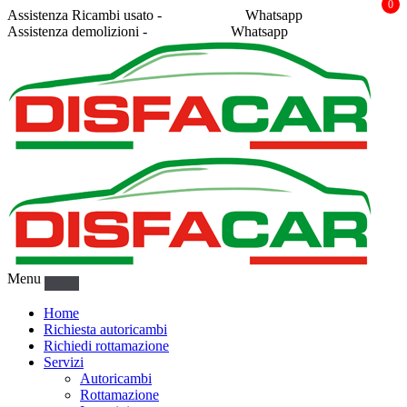
0
Assistenza Ricambi usato -
338 2878043
Whatsapp
Assistenza demolizioni -
375 5367916
Whatsapp
Menu
Home
Richiesta autoricambi
Richiedi rottamazione
Servizi
Autoricambi
Rottamazione