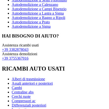
Autodemolizione a Sesto Fiorentino
Autodemolizione a Calenzano
Autodemolizione a Campi Bisenzio
Autodemolizione a Lastra a Signa
Autodemolizione a Bagno a Ripoli
Autodemolizione a Prato
Autodemolizione a Signa
HAI BISOGNO DI AIUTO?
Assistenza ricambi usati
+39 3382878043
Assistenza demolizioni
+39 3755367916
RICAMBI AUTO USATI
Alberi di trasmissione
Assali anteriori e posteriori
Cambi
Centraline abs
Cerchi ruote
Compressori ac
Differenziali posteriori