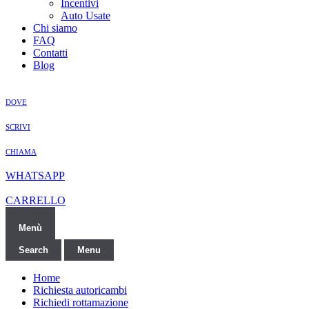
Incentivi
Auto Usate
Chi siamo
FAQ
Contatti
Blog
DOVE
SCRIVI
CHIAMA
WHATSAPP
CARRELLO
Menù
Search
Menu
Home
Richiesta autoricambi
Richiedi rottamazione