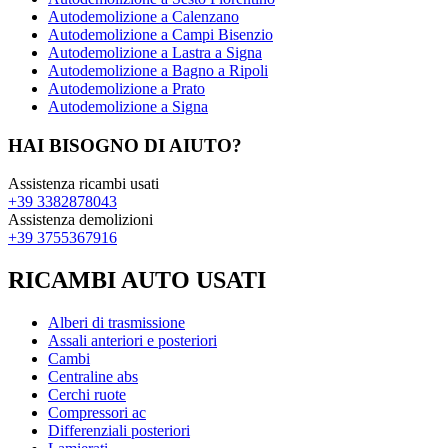
Autodemolizione a Calenzano
Autodemolizione a Campi Bisenzio
Autodemolizione a Lastra a Signa
Autodemolizione a Bagno a Ripoli
Autodemolizione a Prato
Autodemolizione a Signa
HAI BISOGNO DI AIUTO?
Assistenza ricambi usati
+39 3382878043
Assistenza demolizioni
+39 3755367916
RICAMBI AUTO USATI
Alberi di trasmissione
Assali anteriori e posteriori
Cambi
Centraline abs
Cerchi ruote
Compressori ac
Differenziali posteriori