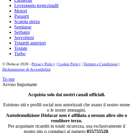
Lamierati
Leveraggio tergicristalli
Motori
Paraurti
Scatola sterzo
Semiasse
Serbatoi
Servofreni
Telaietti anteriori
Testate
Turbo
© Disfacar 2026 -
Privacy Policy
|
Cookie Policy
|
Termini e Condizioni
|
Dichiarazione di Accessibilità
To top
Avviso Importante
Acquista solo dai nostri canali ufficiali.
Esistono siti e profili social non autorizzati che usano il nostro nome
o le nostre immagini.
Autodemolizione Disfacar non è affiliata a nessun altro sito o
venditore terzo.
Per acquistare ricambi in totale sicurezza, usa esclusivamente il
nostro sito o contattaci al numero
055755520
.