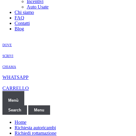
Incentivi
Auto Usate
Chi siamo
FAQ
Contatti
Blog
DOVE
SCRIVI
CHIAMA
WHATSAPP
CARRELLO
Menù
Search
Menu
Home
Richiesta autoricambi
Richiedi rottamazione