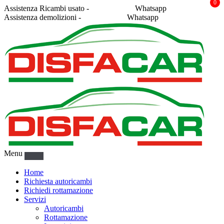
0
Assistenza Ricambi usato -
338 2878043
Whatsapp
Assistenza demolizioni -
375 5367916
Whatsapp
Menu
Home
Richiesta autoricambi
Richiedi rottamazione
Servizi
Autoricambi
Rottamazione