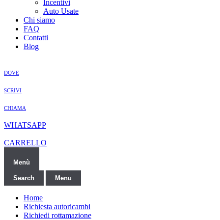
Incentivi
Auto Usate
Chi siamo
FAQ
Contatti
Blog
DOVE
SCRIVI
CHIAMA
WHATSAPP
CARRELLO
Menù
Search
Menu
Home
Richiesta autoricambi
Richiedi rottamazione