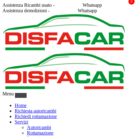
0
Assistenza Ricambi usato -
338 2878043
Whatsapp
Assistenza demolizioni -
375 5367916
Whatsapp
Menu
Home
Richiesta autoricambi
Richiedi rottamazione
Servizi
Autoricambi
Rottamazione