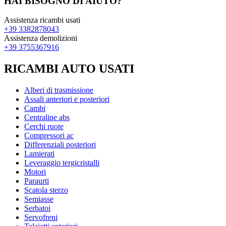
HAI BISOGNO DI AIUTO?
Assistenza ricambi usati
+39 3382878043
Assistenza demolizioni
+39 3755367916
RICAMBI AUTO USATI
Alberi di trasmissione
Assali anteriori e posteriori
Cambi
Centraline abs
Cerchi ruote
Compressori ac
Differenziali posteriori
Lamierati
Leveraggio tergicristalli
Motori
Paraurti
Scatola sterzo
Semiasse
Serbatoi
Servofreni