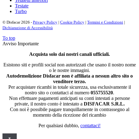
Telaietti anteriori
Testate
Turbo
© Disfacar 2026 -
Privacy Policy
|
Cookie Policy
|
Termini e Condizioni
|
Dichiarazione di Accessibilità
To top
Avviso Importante
Acquista solo dai nostri canali ufficiali.
Esistono siti e profili social non autorizzati che usano il nostro nome
o le nostre immagini.
Autodemolizione Disfacar non è affiliata a nessun altro sito o
venditore terzo.
Per acquistare ricambi in totale sicurezza, usa esclusivamente il
nostro sito o contattaci al numero
055755520
.
Non effettuare pagamenti anticipati su conti intestati a persone
private, il nostro conto è intestato a
DISFACAR S.R.L.
Con noi è possibile pagare tranquillamente in contrassegno al
momento della ricezione del ricambio
Per qualsiasi dubbio,
contattaci!
×