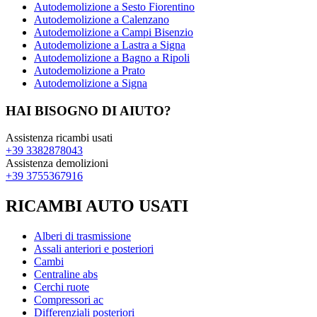
Autodemolizione a Sesto Fiorentino
Autodemolizione a Calenzano
Autodemolizione a Campi Bisenzio
Autodemolizione a Lastra a Signa
Autodemolizione a Bagno a Ripoli
Autodemolizione a Prato
Autodemolizione a Signa
HAI BISOGNO DI AIUTO?
Assistenza ricambi usati
+39 3382878043
Assistenza demolizioni
+39 3755367916
RICAMBI AUTO USATI
Alberi di trasmissione
Assali anteriori e posteriori
Cambi
Centraline abs
Cerchi ruote
Compressori ac
Differenziali posteriori