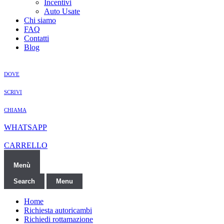
Incentivi
Auto Usate
Chi siamo
FAQ
Contatti
Blog
DOVE
SCRIVI
CHIAMA
WHATSAPP
CARRELLO
Menù
Search
Menu
Home
Richiesta autoricambi
Richiedi rottamazione