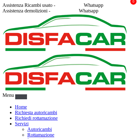
0
Assistenza Ricambi usato -
338 2878043
Whatsapp
Assistenza demolizioni -
375 5367916
Whatsapp
Menu
Home
Richiesta autoricambi
Richiedi rottamazione
Servizi
Autoricambi
Rottamazione