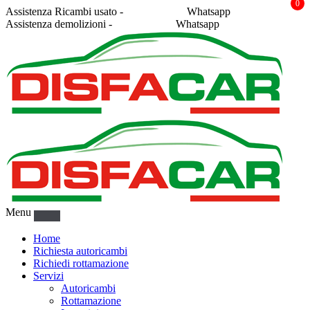
0
Assistenza Ricambi usato -
338 2878043
Whatsapp
Assistenza demolizioni -
375 5367916
Whatsapp
Menu
Home
Richiesta autoricambi
Richiedi rottamazione
Servizi
Autoricambi
Rottamazione