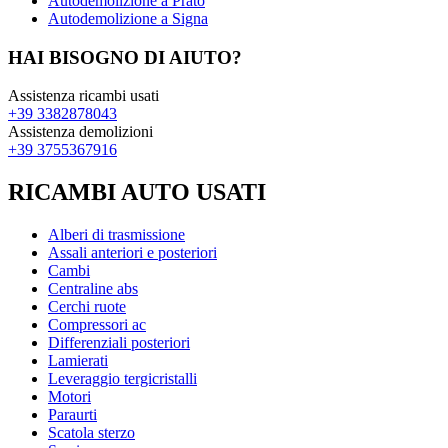
Autodemolizione a Prato
Autodemolizione a Signa
HAI BISOGNO DI AIUTO?
Assistenza ricambi usati
+39 3382878043
Assistenza demolizioni
+39 3755367916
RICAMBI AUTO USATI
Alberi di trasmissione
Assali anteriori e posteriori
Cambi
Centraline abs
Cerchi ruote
Compressori ac
Differenziali posteriori
Lamierati
Leveraggio tergicristalli
Motori
Paraurti
Scatola sterzo