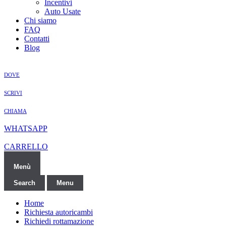
Incentivi
Auto Usate
Chi siamo
FAQ
Contatti
Blog
DOVE
SCRIVI
CHIAMA
WHATSAPP
CARRELLO
Menù
Search
Menu
Home
Richiesta autoricambi
Richiedi rottamazione