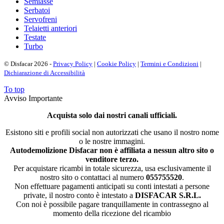
Semiasse
Serbatoi
Servofreni
Telaietti anteriori
Testate
Turbo
© Disfacar 2026 -
Privacy Policy
|
Cookie Policy
|
Termini e Condizioni
|
Dichiarazione di Accessibilità
To top
Avviso Importante
Acquista solo dai nostri canali ufficiali.
Esistono siti e profili social non autorizzati che usano il nostro nome
o le nostre immagini.
Autodemolizione Disfacar non è affiliata a nessun altro sito o
venditore terzo.
Per acquistare ricambi in totale sicurezza, usa esclusivamente il
nostro sito o contattaci al numero
055755520
.
Non effettuare pagamenti anticipati su conti intestati a persone
private, il nostro conto è intestato a
DISFACAR S.R.L.
Con noi è possibile pagare tranquillamente in contrassegno al
momento della ricezione del ricambio