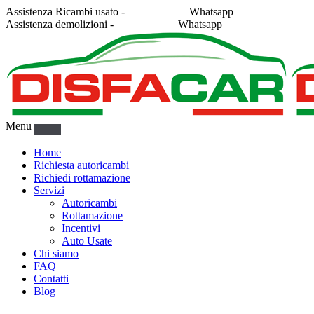
Assistenza Ricambi usato -
338 2878043
Whatsapp
Assistenza demolizioni -
375 5367916
Whatsapp
Menu
Home
Richiesta autoricambi
Richiedi rottamazione
Servizi
Autoricambi
Rottamazione
Incentivi
Auto Usate
Chi siamo
FAQ
Contatti
Blog