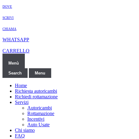
DOVE
SCRIVI
CHIAMA
WHATSAPP
CARRELLO
Menù
Search
Menu
Home
Richiesta autoricambi
Richiedi rottamazione
Servizi
Autoricambi
Rottamazione
Incentivi
Auto Usate
Chi siamo
FAQ