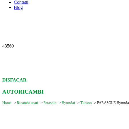
Contatti
Blog
43569
DISFACAR
AUTORICAMBI
Home
>
Ricambi usati
>
Parasole
>
Hyundai
>
Tucson
>
PARASOLE Hyundai