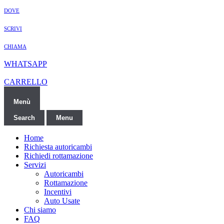
DOVE
SCRIVI
CHIAMA
WHATSAPP
CARRELLO
Menù
Search
Menu
Home
Richiesta autoricambi
Richiedi rottamazione
Servizi
Autoricambi
Rottamazione
Incentivi
Auto Usate
Chi siamo
FAQ