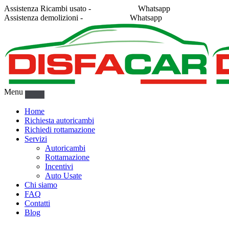
Assistenza Ricambi usato -
338 2878043
Whatsapp
Assistenza demolizioni -
375 5367916
Whatsapp
Menu
Home
Richiesta autoricambi
Richiedi rottamazione
Servizi
Autoricambi
Rottamazione
Incentivi
Auto Usate
Chi siamo
FAQ
Contatti
Blog