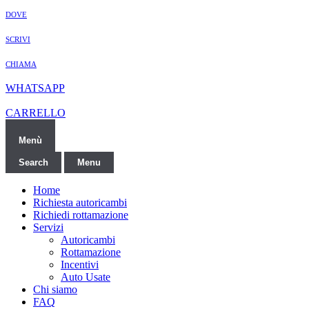
DOVE
SCRIVI
CHIAMA
WHATSAPP
CARRELLO
Menù
Search
Menu
Home
Richiesta autoricambi
Richiedi rottamazione
Servizi
Autoricambi
Rottamazione
Incentivi
Auto Usate
Chi siamo
FAQ