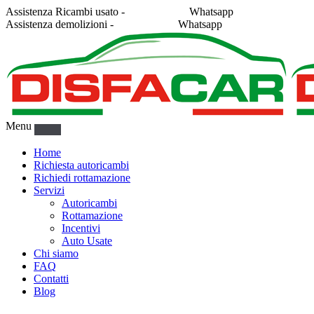
Assistenza Ricambi usato -
338 2878043
Whatsapp
Assistenza demolizioni -
375 5367916
Whatsapp
Menu
Home
Richiesta autoricambi
Richiedi rottamazione
Servizi
Autoricambi
Rottamazione
Incentivi
Auto Usate
Chi siamo
FAQ
Contatti
Blog