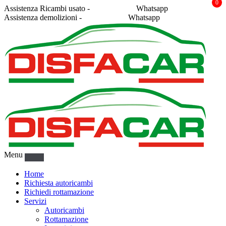
0
Assistenza Ricambi usato -
338 2878043
Whatsapp
Assistenza demolizioni -
375 5367916
Whatsapp
Menu
Home
Richiesta autoricambi
Richiedi rottamazione
Servizi
Autoricambi
Rottamazione