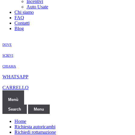
Incentivi
Auto Usate
Chi siamo
FAQ
Contatti
Blog
DOVE
SCRIVI
CHIAMA
WHATSAPP
CARRELLO
Menù
Search
Menu
Home
Richiesta autoricambi
Richiedi rottamazione