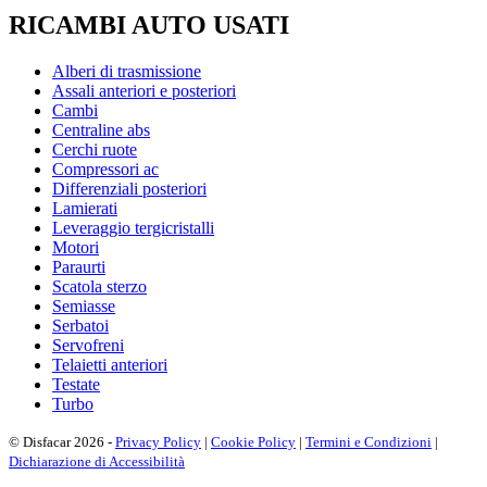
RICAMBI AUTO USATI
Alberi di trasmissione
Assali anteriori e posteriori
Cambi
Centraline abs
Cerchi ruote
Compressori ac
Differenziali posteriori
Lamierati
Leveraggio tergicristalli
Motori
Paraurti
Scatola sterzo
Semiasse
Serbatoi
Servofreni
Telaietti anteriori
Testate
Turbo
© Disfacar 2026 -
Privacy Policy
|
Cookie Policy
|
Termini e Condizioni
|
Dichiarazione di Accessibilità