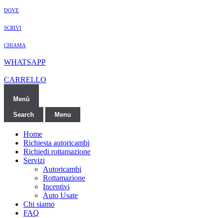
DOVE
SCRIVI
CHIAMA
WHATSAPP
CARRELLO
Menù
Search
Menu
Home
Richiesta autoricambi
Richiedi rottamazione
Servizi
Autoricambi
Rottamazione
Incentivi
Auto Usate
Chi siamo
FAQ