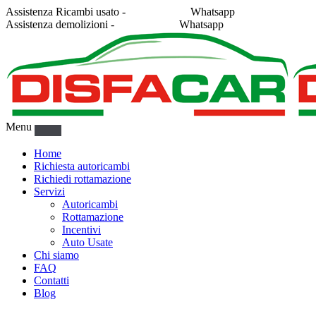
Assistenza Ricambi usato -
338 2878043
Whatsapp
Assistenza demolizioni -
375 5367916
Whatsapp
Menu
Home
Richiesta autoricambi
Richiedi rottamazione
Servizi
Autoricambi
Rottamazione
Incentivi
Auto Usate
Chi siamo
FAQ
Contatti
Blog