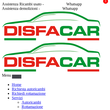
0
Assistenza Ricambi usato -
338 2878043
Whatsapp
Assistenza demolizioni -
375 5367916
Whatsapp
Menu
Home
Richiesta autoricambi
Richiedi rottamazione
Servizi
Autoricambi
Rottamazione