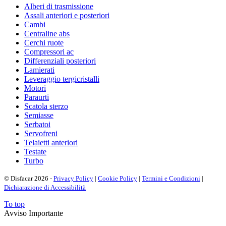
Alberi di trasmissione
Assali anteriori e posteriori
Cambi
Centraline abs
Cerchi ruote
Compressori ac
Differenziali posteriori
Lamierati
Leveraggio tergicristalli
Motori
Paraurti
Scatola sterzo
Semiasse
Serbatoi
Servofreni
Telaietti anteriori
Testate
Turbo
© Disfacar 2026 -
Privacy Policy
|
Cookie Policy
|
Termini e Condizioni
|
Dichiarazione di Accessibilità
To top
Avviso Importante