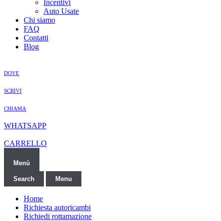
Incentivi
Auto Usate
Chi siamo
FAQ
Contatti
Blog
DOVE
SCRIVI
CHIAMA
WHATSAPP
CARRELLO
Menù
Search
Menu
Home
Richiesta autoricambi
Richiedi rottamazione