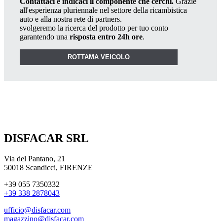
Contattaci e indicaci il componente che cerchi.
Grazie
all'esperienza pluriennale nel settore della ricambistica
auto e alla nostra rete di partners.
svolgeremo la ricerca del prodotto per tuo conto
garantendo una
risposta entro 24h ore
.
ROTTAMA VEICOLO
DISFACAR SRL
Via del Pantano, 21
50018 Scandicci, FIRENZE
+39 055 7350332
+39 338 2878043
ufficio@disfacar.com
magazzino@disfacar.com