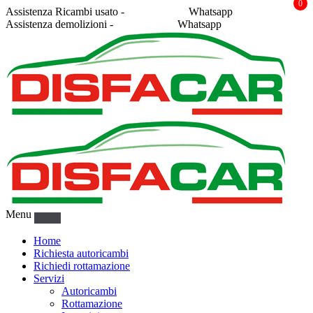
0
Assistenza Ricambi usato -
338 2878043
Whatsapp
Assistenza demolizioni -
375 5367916
Whatsapp
Menu
Home
Richiesta autoricambi
Richiedi rottamazione
Servizi
Autoricambi
Rottamazione