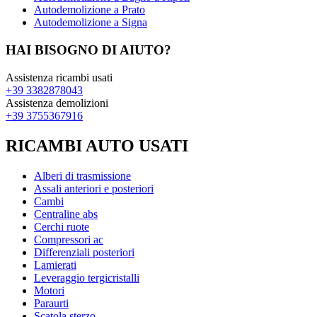
Autodemolizione a Prato
Autodemolizione a Signa
HAI BISOGNO DI AIUTO?
Assistenza ricambi usati
+39 3382878043
Assistenza demolizioni
+39 3755367916
RICAMBI AUTO USATI
Alberi di trasmissione
Assali anteriori e posteriori
Cambi
Centraline abs
Cerchi ruote
Compressori ac
Differenziali posteriori
Lamierati
Leveraggio tergicristalli
Motori
Paraurti
Scatola sterzo