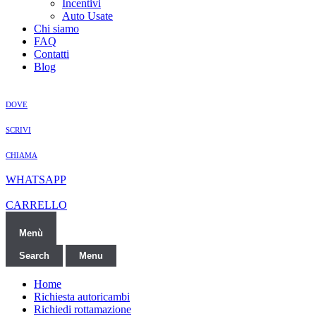
Incentivi
Auto Usate
Chi siamo
FAQ
Contatti
Blog
DOVE
SCRIVI
CHIAMA
WHATSAPP
CARRELLO
Menù
Search
Menu
Home
Richiesta autoricambi
Richiedi rottamazione