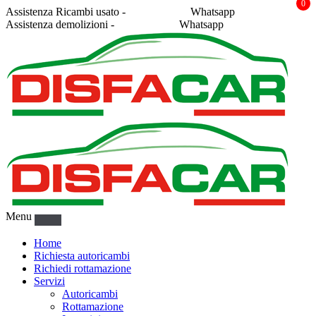
0
Assistenza Ricambi usato -
338 2878043
Whatsapp
Assistenza demolizioni -
375 5367916
Whatsapp
Menu
Home
Richiesta autoricambi
Richiedi rottamazione
Servizi
Autoricambi
Rottamazione