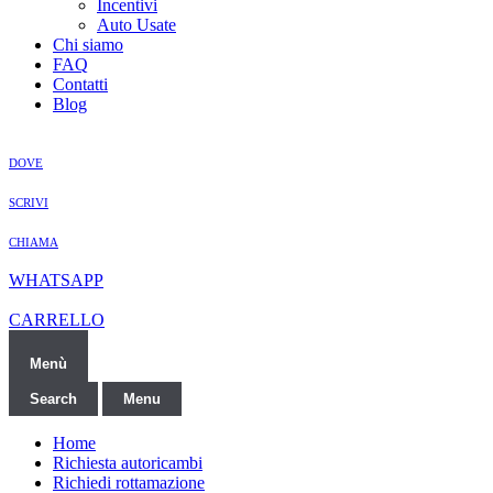
Incentivi
Auto Usate
Chi siamo
FAQ
Contatti
Blog
DOVE
SCRIVI
CHIAMA
WHATSAPP
CARRELLO
Menù
Search
Menu
Home
Richiesta autoricambi
Richiedi rottamazione