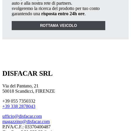
auto e alla nostra rete di partners.
svolgeremo la ricerca del prodotto per tuo conto
garantendo una
risposta entro 24h ore
.
ROTTAMA VEICOLO
DISFACAR SRL
Via del Pantano, 21
50018 Scandicci, FIRENZE
+39 055 7350332
+39 338 2878043
ufficio@disfacar.com
magazzino@disfacar.com
P.IVA/C.F.: 03370400487