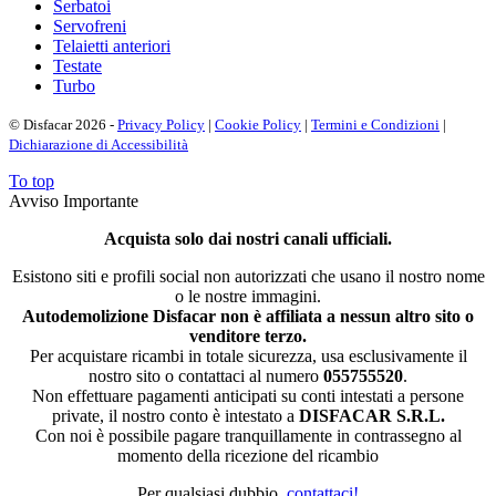
Serbatoi
Servofreni
Telaietti anteriori
Testate
Turbo
© Disfacar 2026 -
Privacy Policy
|
Cookie Policy
|
Termini e Condizioni
|
Dichiarazione di Accessibilità
To top
Avviso Importante
Acquista solo dai nostri canali ufficiali.
Esistono siti e profili social non autorizzati che usano il nostro nome
o le nostre immagini.
Autodemolizione Disfacar non è affiliata a nessun altro sito o
venditore terzo.
Per acquistare ricambi in totale sicurezza, usa esclusivamente il
nostro sito o contattaci al numero
055755520
.
Non effettuare pagamenti anticipati su conti intestati a persone
private, il nostro conto è intestato a
DISFACAR S.R.L.
Con noi è possibile pagare tranquillamente in contrassegno al
momento della ricezione del ricambio
Per qualsiasi dubbio,
contattaci!