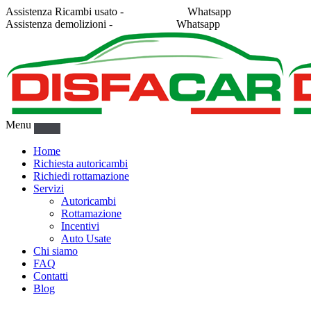
Assistenza Ricambi usato -
338 2878043
Whatsapp
Assistenza demolizioni -
375 5367916
Whatsapp
Menu
Home
Richiesta autoricambi
Richiedi rottamazione
Servizi
Autoricambi
Rottamazione
Incentivi
Auto Usate
Chi siamo
FAQ
Contatti
Blog