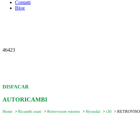
Contatti
Blog
46423
DISFACAR
AUTORICAMBI
Home
>
Ricambi usati
>
Retrovisore esterno
>
Hyundai
>
i30
>
RETROVISOR