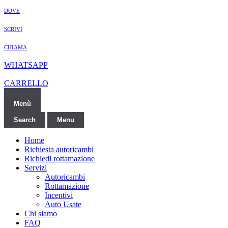
DOVE
SCRIVI
CHIAMA
WHATSAPP
CARRELLO
Menù
Search
Menu
Home
Richiesta autoricambi
Richiedi rottamazione
Servizi
Autoricambi
Rottamazione
Incentivi
Auto Usate
Chi siamo
FAQ