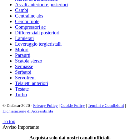
Assali anteriori e posteriori
Cambi
Centraline abs
Cerchi ruote
Compressori ac
Differenziali posteriori
Lamierati
Leveraggio tergicristalli
Motori
Paraurti
Scatola sterzo
Semiasse
Serbatoi
Servofreni
Telaietti anteriori
Testate
Turbo
© Disfacar 2026 -
Privacy Policy
|
Cookie Policy
|
Termini e Condizioni
|
Dichiarazione di Accessibilità
To top
Avviso Importante
Acquista solo dai nostri canali ufficiali.