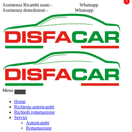
0
Assistenza Ricambi usato -
338 2878043
Whatsapp
Assistenza demolizioni -
375 5367916
Whatsapp
Menu
Home
Richiesta autoricambi
Richiedi rottamazione
Servizi
Autoricambi
Rottamazione