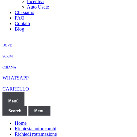
Incentivi
Auto Usate
Chi siamo
FAQ
Contatti
Blog
DOVE
SCRIVI
CHIAMA
WHATSAPP
CARRELLO
Menù
Search
Menu
Home
Richiesta autoricambi
Richiedi rottamazione