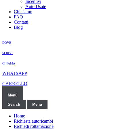
Incentivi
Auto Usate
Chi siamo
FAQ
Contatti
Blog
DOVE
SCRIVI
CHIAMA
WHATSAPP
CARRELLO
Menù
Search
Menu
Home
Richiesta autoricambi
Richiedi rottamazione