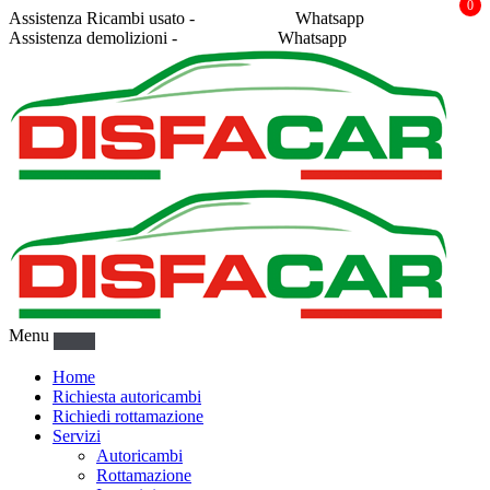
0
Assistenza Ricambi usato -
338 2878043
Whatsapp
Assistenza demolizioni -
375 5367916
Whatsapp
Menu
Home
Richiesta autoricambi
Richiedi rottamazione
Servizi
Autoricambi
Rottamazione