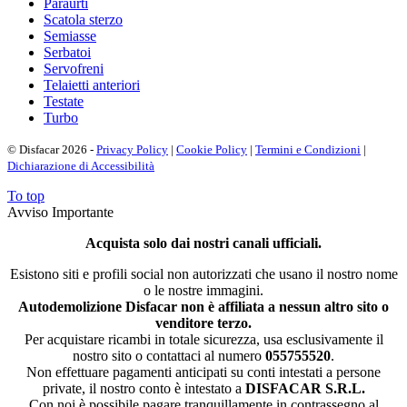
Paraurti
Scatola sterzo
Semiasse
Serbatoi
Servofreni
Telaietti anteriori
Testate
Turbo
© Disfacar 2026 -
Privacy Policy
|
Cookie Policy
|
Termini e Condizioni
|
Dichiarazione di Accessibilità
To top
Avviso Importante
Acquista solo dai nostri canali ufficiali.
Esistono siti e profili social non autorizzati che usano il nostro nome
o le nostre immagini.
Autodemolizione Disfacar non è affiliata a nessun altro sito o
venditore terzo.
Per acquistare ricambi in totale sicurezza, usa esclusivamente il
nostro sito o contattaci al numero
055755520
.
Non effettuare pagamenti anticipati su conti intestati a persone
private, il nostro conto è intestato a
DISFACAR S.R.L.
Con noi è possibile pagare tranquillamente in contrassegno al