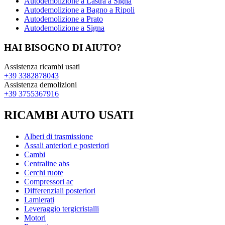
Autodemolizione a Lastra a Signa
Autodemolizione a Bagno a Ripoli
Autodemolizione a Prato
Autodemolizione a Signa
HAI BISOGNO DI AIUTO?
Assistenza ricambi usati
+39 3382878043
Assistenza demolizioni
+39 3755367916
RICAMBI AUTO USATI
Alberi di trasmissione
Assali anteriori e posteriori
Cambi
Centraline abs
Cerchi ruote
Compressori ac
Differenziali posteriori
Lamierati
Leveraggio tergicristalli
Motori