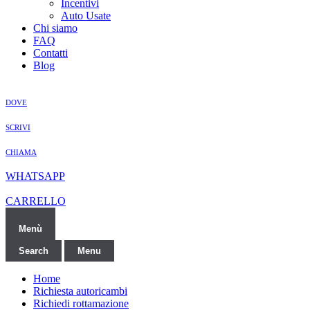
Incentivi
Auto Usate
Chi siamo
FAQ
Contatti
Blog
DOVE
SCRIVI
CHIAMA
WHATSAPP
CARRELLO
Menù
Search
Menu
Home
Richiesta autoricambi
Richiedi rottamazione