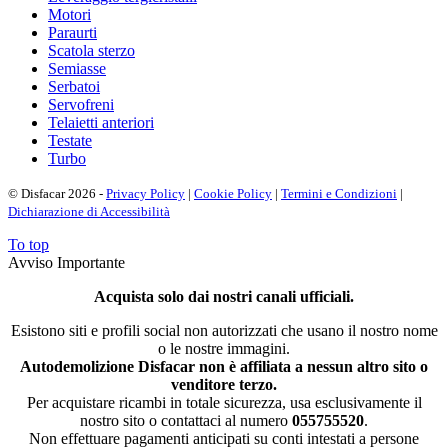
Motori
Paraurti
Scatola sterzo
Semiasse
Serbatoi
Servofreni
Telaietti anteriori
Testate
Turbo
© Disfacar 2026 -
Privacy Policy
|
Cookie Policy
|
Termini e Condizioni
|
Dichiarazione di Accessibilità
To top
Avviso Importante
Acquista solo dai nostri canali ufficiali.
Esistono siti e profili social non autorizzati che usano il nostro nome
o le nostre immagini.
Autodemolizione Disfacar non è affiliata a nessun altro sito o
venditore terzo.
Per acquistare ricambi in totale sicurezza, usa esclusivamente il
nostro sito o contattaci al numero
055755520
.
Non effettuare pagamenti anticipati su conti intestati a persone