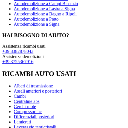
Autodemolizione a Campi Bisenzio
Autodemolizione a Lastra a Signa
Autodemolizione a Bagno a Ripoli
Autodemolizione a Prato
Autodemolizione a Signa
HAI BISOGNO DI AIUTO?
Assistenza ricambi usati
+39 3382878043
Assistenza demolizioni
+39 3755367916
RICAMBI AUTO USATI
Alberi di trasmissione
Assali anteriori e posteriori
Cambi
Centraline abs
Cerchi ruote
Compressori ac
Differenziali posteriori
Lamierati
Leveraggio tergicristalli