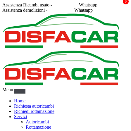
0
Assistenza Ricambi usato -
338 2878043
Whatsapp
Assistenza demolizioni -
375 5367916
Whatsapp
Menu
Home
Richiesta autoricambi
Richiedi rottamazione
Servizi
Autoricambi
Rottamazione