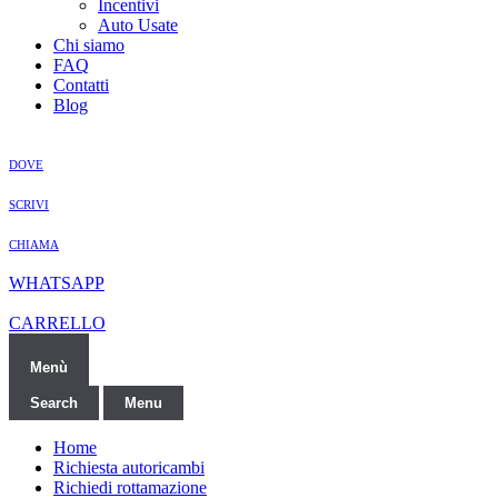
Incentivi
Auto Usate
Chi siamo
FAQ
Contatti
Blog
DOVE
SCRIVI
CHIAMA
WHATSAPP
CARRELLO
Menù
Search
Menu
Home
Richiesta autoricambi
Richiedi rottamazione