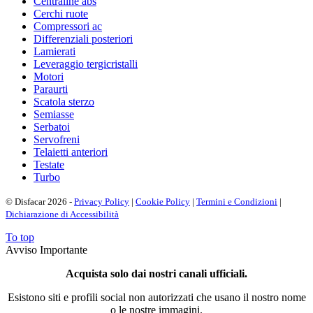
Centraline abs
Cerchi ruote
Compressori ac
Differenziali posteriori
Lamierati
Leveraggio tergicristalli
Motori
Paraurti
Scatola sterzo
Semiasse
Serbatoi
Servofreni
Telaietti anteriori
Testate
Turbo
© Disfacar 2026 -
Privacy Policy
|
Cookie Policy
|
Termini e Condizioni
|
Dichiarazione di Accessibilità
To top
Avviso Importante
Acquista solo dai nostri canali ufficiali.
Esistono siti e profili social non autorizzati che usano il nostro nome
o le nostre immagini.