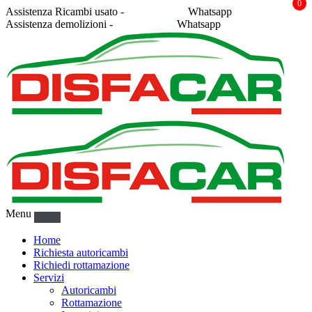
0
Assistenza Ricambi usato -
338 2878043
Whatsapp
Assistenza demolizioni -
375 5367916
Whatsapp
Menu
Home
Richiesta autoricambi
Richiedi rottamazione
Servizi
Autoricambi
Rottamazione