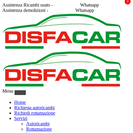
0
Assistenza Ricambi usato -
338 2878043
Whatsapp
Assistenza demolizioni -
375 5367916
Whatsapp
Menu
Home
Richiesta autoricambi
Richiedi rottamazione
Servizi
Autoricambi
Rottamazione