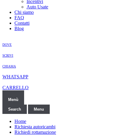
Incentivi
Auto Usate
Chi siamo
FAQ
Contatti
Blog
DOVE
SCRIVI
CHIAMA
WHATSAPP
CARRELLO
Menù
Search
Menu
Home
Richiesta autoricambi
Richiedi rottamazione