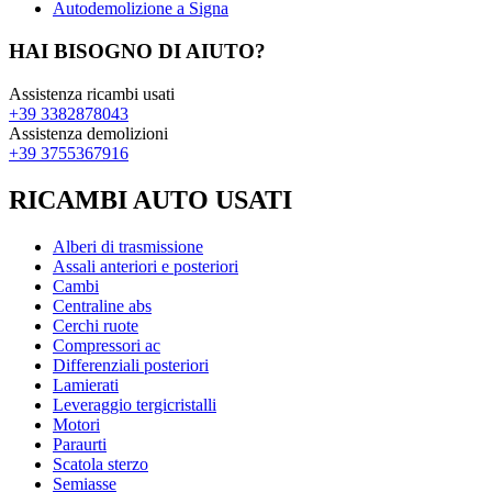
Autodemolizione a Signa
HAI BISOGNO DI AIUTO?
Assistenza ricambi usati
+39 3382878043
Assistenza demolizioni
+39 3755367916
RICAMBI AUTO USATI
Alberi di trasmissione
Assali anteriori e posteriori
Cambi
Centraline abs
Cerchi ruote
Compressori ac
Differenziali posteriori
Lamierati
Leveraggio tergicristalli
Motori
Paraurti
Scatola sterzo
Semiasse