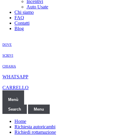
Incentivi
Auto Usate
Chi siamo
FAQ
Contatti
Blog
DOVE
SCRIVI
CHIAMA
WHATSAPP
CARRELLO
Menù
Search
Menu
Home
Richiesta autoricambi
Richiedi rottamazione