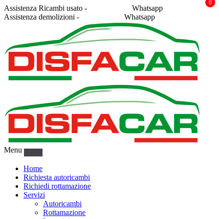
0
Assistenza Ricambi usato -
338 2878043
Whatsapp
Assistenza demolizioni -
375 5367916
Whatsapp
Menu
Home
Richiesta autoricambi
Richiedi rottamazione
Servizi
Autoricambi
Rottamazione